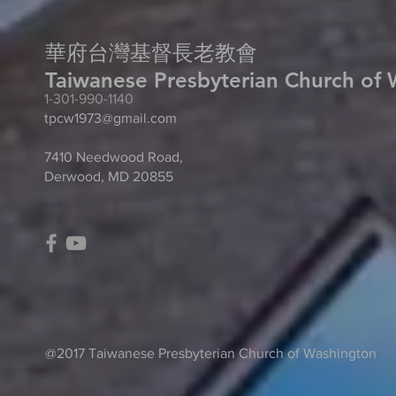
華府台灣基督長老教會
Taiwanese Presbyterian Church of
​1-301-990-1140
tpcw1973@gmail.com
7410 Needwood Road,
Derwood, MD 20855
@2017 Taiwanese Presbyterian Church of Washington