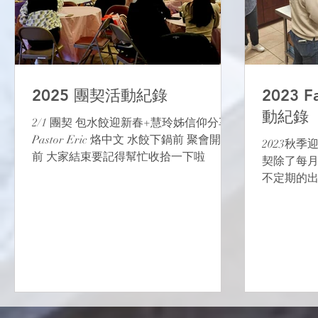
2025 團契活動紀錄
2023 F
動紀錄
2/1 團契 包水餃迎新春+慧玲姊信仰分享
Pastor Eric 烙中文 水餃下鍋前 聚會開始
2023秋季
前 大家結束要記得幫忙收拾一下啦
契除了每
不定期的
遊賞楓，一起
化的微妙；
紅蛋，中
利的把可以