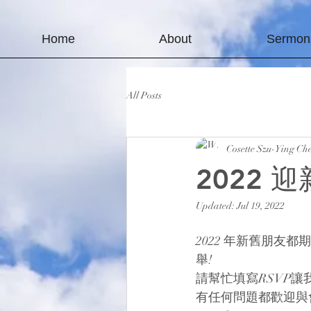
Home
About
Sermon
All Posts
Cosette Szu-Ying Ch
2022 
Updated:
Jul 19, 2022
2022 年新舊朋友
舉!
請幫忙填寫RSVP讓
有任何問題都歡迎與會長J